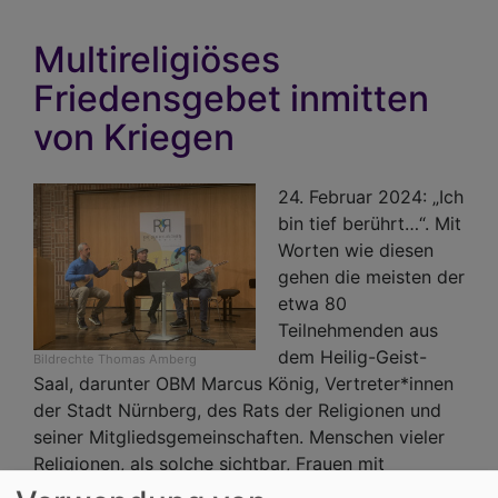
Multireligiöses
Friedensgebet inmitten
von Kriegen
24. Februar 2024: „Ich
bin tief berührt…“. Mit
Worten wie diesen
gehen die meisten der
etwa 80
Teilnehmenden aus
dem Heilig-Geist-
Bildrechte
Thomas Amberg
Saal, darunter OBM Marcus König, Vertreter*innen
der Stadt Nürnberg, des Rats der Religionen und
seiner Mitgliedsgemeinschaften. Menschen vieler
Religionen, als solche sichtbar, Frauen mit
Kopftüchern neben schick gestylten Ukrainerinnen,