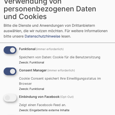
Verwendung von
jüdische Männer mit Kippa, Junge und Alte.
personenbezogenen Daten
Weiterlesen
übe
und Cookies
Mult
Fri
Bitte die Dienste und Anwendungen von Drittanbietern
inm
auswählen, die wir nutzen möchten.
Für weitere Informationen
Friedenstifter*innen in
bitte unsere
Datenschutzhinweise
lesen.
von
Zeiten des Krieges
Kri
Funktional
(immer erforderlich)
Speichern von Daten: Cookie für die Benutzersitzung
21. November 2023:
Zweck
:
Funktional
Friedensstifter
Consent Manager
(immer erforderlich)
werden - Spirituelle
Zugänge und
Cookie Consent speichert Ihre Einwilligungsstatus im
praktische Hilfen
Browser
Bildrechte
Thomas Amberg
Zweck
:
Funktional
Im Rahmen der Friedensdekade 2023 wagten wir
Einbindung von Facebook
(Opt-Out)
es, via Zoom 4 Friedensstifter*innen, aus der
Zeigt einen Facebook-Feed an.
Ukraine, Russland und Israel-Palästina ins
Zweck
:
Eingebettete externe Inhalte
Gespräch mit den etwa 40 Teilnehmenden vor Ort