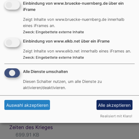
Einbindung von www.bruecke-nuernberg.de über ein
zu bringen. In Kooperation mit der Nürnberger
iFrame
SinN-Stiftung, Religions for Peace-Nürnberg und
der AWO Nürnberg gingen wir der Frage nach: Was
Zeigt Inhalte von www.bruecke-nuernberg.de innerhalb
eines iFrames an.
gibt Menschen über Grenzen von Religionen und
Zweck
:
Eingebettete externe Inhalte
Kulturen hinweg die Kraft, Dynamiken von Hass
Einbindung von www.elkb.net über ein iFrame
und Gewalt zu durchbrechen und sich in konkreten
Projekten für Versöhnung einzusetzen? Eine sehr
Zeigt Inhalte von www.elkb.net innerhalb eines iFrames an.
persönliche und berührende Begegnung, die klar
Zweck
:
Eingebettete externe Inhalte
machte, wie sehr in einer globalisierten Welt alle*s
mit Allen*m verbunden ist.
Alle Dienste umschalten
Diesen Schalter nutzen, um alle Dienste zu
aktivieren/deaktivieren.
Mehr Informationen finden Sie hier in den Artikel:
Auswahl akzeptieren
Alle akzeptieren
21.11.2023 NN: Artikel von Ulrike Pilz-
Realisiert mit Klaro!
Dertwinkel - Veranstaltung: Friedenstifter*innen in
Zeiten des Krieges
699.91 KB