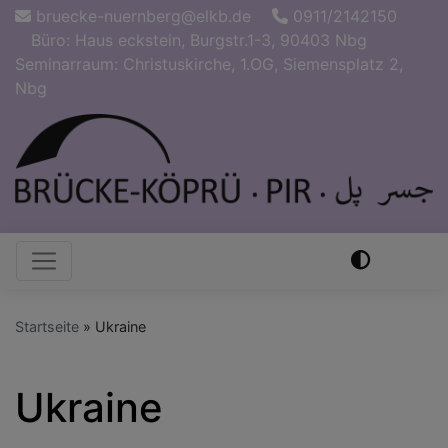
Direkt
bruecke-nuernberg@elkb.de
0911/2142150
zum
Büro: Haus eckstein, Burgstr.1-3, 90403 Nbg
Inhalt
Seminarraum: Christuskirche, 1.OG, Siemensplatz 2,
Nbg
Hauptnavigation
Startseite
Ukraine
Ukraine