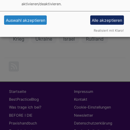
1.65 MB
aktivieren/deaktivieren.
Auswahl akzeptieren
Alle akzeptieren
Realisiert mit Klaro!
BLOG
Friedenstifter*innen
Frieden
Krieg
Ukraine
Israel
Rußland
Hauptnavigation
Fußbereichsmenü
Startseite
Impressum
BestPracticeBlog
Kontakt
Was trage ich bei?
Cookie-Einstellungen
BEFORE I DIE
Newsletter
Praxishandbuch
Datenschutzerklärung