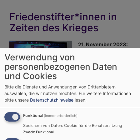
Friedenstifter*innen in
Zeiten des Krieges
21. November 2023:
Friedensstifter
Verwendung von
werden - Spirituelle
personenbezogenen Daten
Zugänge und
und Cookies
praktische Hilfen
Bildrechte
Thomas Amberg
Im Rahmen der Friedensdekade 2023 wagten wir
Bitte die Dienste und Anwendungen von Drittanbietern
auswählen, die wir nutzen möchten.
Für weitere Informationen
es, via Zoom 4 Friedensstifter*innen, aus der
bitte unsere
Datenschutzhinweise
lesen.
Ukraine, Russland und Israel-Palästina ins
Gespräch mit den etwa 40 Teilnehmenden vor Ort
Funktional
(immer erforderlich)
zu bringen. In Kooperation mit der Nürnberger
SinN-Stiftung, Religions for Peace-Nürnberg und
Speichern von Daten: Cookie für die Benutzersitzung
der AWO Nürnberg gingen wir der Frage nach: Was
Zweck
:
Funktional
gibt Menschen über Grenzen von Religionen und