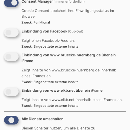
Consent Manager
(immer erforderlich)
Kulturen hinweg die Kraft, Dynamiken von Hass
Cookie Consent speichert Ihre Einwilligungsstatus im
und Gewalt zu durchbrechen und sich in konkreten
Browser
Projekten für Versöhnung einzusetzen? Eine sehr
Zweck
:
Funktional
persönliche und berührende Begegnung, die klar
Einbindung von Facebook
(Opt-Out)
machte, wie sehr in einer globalisierten Welt alle*s
mit Allen*m verbunden ist.
Zeigt einen Facebook-Feed an.
Zweck
:
Eingebettete externe Inhalte
Einbindung von www.bruecke-nuernberg.de über ein
iFrame
Mehr Informationen finden Sie hier in den Artikel:
Zeigt Inhalte von www.bruecke-nuernberg.de innerhalb
eines iFrames an.
21.11.2023 NN: Artikel von Ulrike Pilz-
Zweck
:
Eingebettete externe Inhalte
Dertwinkel - Veranstaltung: Friedenstifter*innen in
Einbindung von www.elkb.net über ein iFrame
Zeiten des Krieges
699.91 KB
Zeigt Inhalte von www.elkb.net innerhalb eines iFrames an.
Zweck
:
Eingebettete externe Inhalte
17.12.2023 Heinrichsblatt: Artikel von Ulrike
Pilz-Dertwinkel - Veranstaltung:
Alle Dienste umschalten
Friedenstifter*innen in Zeiten des Krieges
Diesen Schalter nutzen, um alle Dienste zu