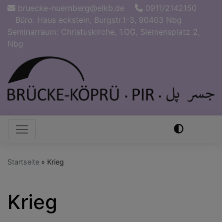
Direkt
bruecke-nuernberg@elkb.de
0911/2142150
zum
Büro: Haus eckstein, Burgstr.1-3, 90403 Nbg
Inhalt
Seminarraum: Christuskirche, 1.OG, Siemensplatz 2,
Nbg
Hauptnavigation
Startseite
Krieg
Krieg