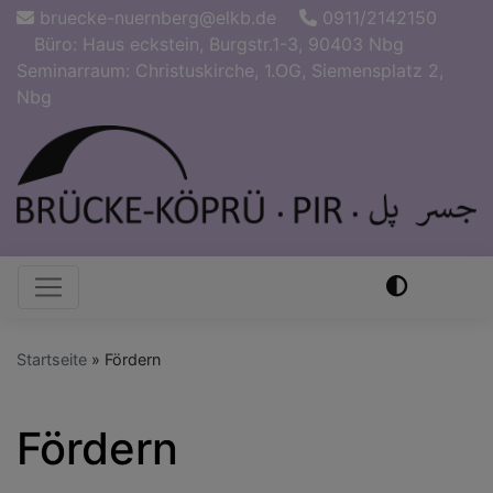
Direkt
bruecke-nuernberg@elkb.de
0911/2142150
zum
Büro: Haus eckstein, Burgstr.1-3, 90403 Nbg
Inhalt
Seminarraum: Christuskirche, 1.OG, Siemensplatz 2,
Nbg
Hauptnavigation
Startseite
Fördern
Fördern