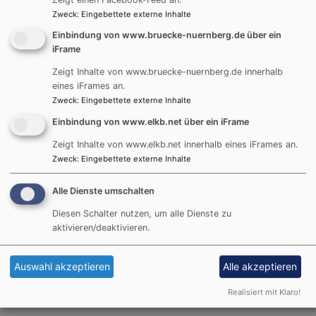
Zweck
:
Eingebettete externe Inhalte
Spenden für die BRÜCKE-KÖPRÜ können Sie entweder
Einbindung von www.bruecke-nuernberg.de über ein
persönlich übergeben oder überweisen.
iFrame
Selbstverständlich erhalten Sie eine Spendenquittung!
Zeigt Inhalte von www.bruecke-nuernberg.de innerhalb
eines iFrames an.
Unsere Kontoverbindung:
Zweck
:
Eingebettete externe Inhalte
Ev.-Luth. Gesamtkirchengemeinde, Evangelische
Einbindung von www.elkb.net über ein iFrame
Bank eG
Zeigt Inhalte von www.elkb.net innerhalb eines iFrames an.
Zweck
:
Eingebettete externe Inhalte
IBAN: DE43 5206 0410 0005 0038 49
BIC: GENODEF1EK1
Alle Dienste umschalten
Stichwort: 7700.6500.00 BRÜCKE +
„Verwendungszweck“
Diesen Schalter nutzen, um alle Dienste zu
aktivieren/deaktivieren.
Danke für Ihre Unterstützung! Vergelt’s Gott! Selamün
aleyküm! Friede sei mit Ihnen!
Auswahl akzeptieren
Alle akzeptieren
Realisiert mit Klaro!