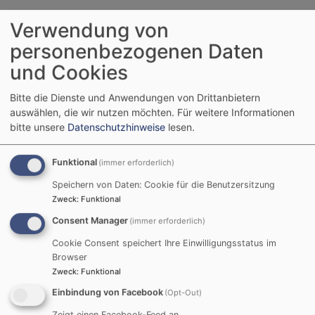
BRÜCKE bittet um Ihre Spende
Verwendung von
personenbezogenen Daten
Als Team des Begegnungszentrums BRÜCKE-KÖPRÜ
fragen wir uns immer wieder neu, wie Dialog in
und Cookies
Schwung kommt und lebendig bleibt. Gegen
Bitte die Dienste und Anwendungen von Drittanbietern
Ausgrenzung und Abgrenzung setzen wir alles auf die
auswählen, die wir nutzen möchten.
Für weitere Informationen
Karte „Begegnung“. Solche Begegnung ist immer Arbeit
bitte unsere
Datenschutzhinweise
lesen.
an der Basis, Beziehungsarbeit im Kleinen und oft
Unscheinbaren…
Funktional
(immer erforderlich)
Wir vertrauen darauf, dass so die Dialogidee von Herz
zu Herz weitergegeben wird, sich multipliziert und
Speichern von Daten: Cookie für die Benutzersitzung
Zweck
:
Funktional
Wirkung zeigt für ein friedliches Zusammenleben, vor
Ort und weltweit.
Consent Manager
(immer erforderlich)
Cookie Consent speichert Ihre Einwilligungsstatus im
Für viele kleine Schritte, Dialogaktionen und die
Browser
persönliche Begleitung von Menschen erbitten wir Ihre
Zweck
:
Funktional
Unterstützung. Machen Sie mit vor Ort oder zeigen Sie
Einbindung von Facebook
(Opt-Out)
die Verbundenheit für den interreligiösen Dialog durch
Ihre Spende für die Arbeit der BRÜCKE.
Zeigt einen Facebook-Feed an.