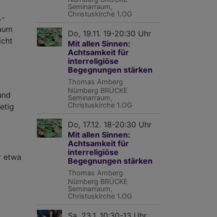
Seminarraum,
Christuskirche 1.OG
.-
raum
Do, 19.11. 19-20:30 Uhr
icht
Mit allen Sinnen:
Achtsamkeit für
interreligiöse
Begegnungen stärken
Thomas Amberg
Nürnberg
BRÜCKE
und
Seminarraum,
Christuskirche 1.OG
etig
Do, 17.12. 18-20:30 Uhr
Mit allen Sinnen:
Achtsamkeit für
interreligiöse
r etwa
Begegnungen stärken
Thomas Amberg
Nürnberg
BRÜCKE
Seminarraum,
Christuskirche 1.OG
Sa, 23.1. 10:30-13 Uhr