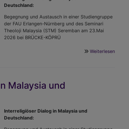
Alevit
Deutschland:
Begegnung und Austausch in einer Studiengruppe
der FAU Erlangen-Nürnberg und des
Seminari
Theoloji Malaysia (STM) Seremban
am 23.Mai
2026 bei BRÜCKE-KÖPRÜ
Weiterlesen
über
Interre
Dialog
in
Malay
 in Malaysia und
und
Deuts
Interreligiöser Dialog in Malaysia und
Deutschland: