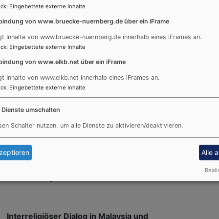
Dialogpartner*innen im Raum der Evang.Luth.
ck
:
Eingebettete externe Inhalte
Kirche in Bayern unter dem Dach von BRÜCKE-
bindung von www.bruecke-nuernberg.de über ein iFrame
KÖPRÜ in Nürnberg statt.
gt Inhalte von www.bruecke-nuernberg.de innerhalb eines iFrames an.
Bischof Christian Kopp, die Beauftragte für
ck
:
Eingebettete externe Inhalte
interreligiösen Dialog KRin Mirjam Elsel und Pfr.
bindung von www.elkb.net über ein iFrame
Thomas Amberg als Leitung von BRÜCKE-KÖPRÜ
gt Inhalte von www.elkb.net innerhalb eines iFrames an.
luden dazu gemeinsam am Montag, den 8. Juni
ck
:
Eingebettete externe Inhalte
2026 unter das Dach der Christuskirche ein.
e Dienste umschalten
Weiterlesen
über
8.06.
sen Schalter nutzen, um alle Dienste zu aktivieren/deaktivieren.
Jahre
des
zeptieren
Alle 
Lande
 in Malaysia und
Reali
für
Musli
und
für
Interreligiöser Dialog in Malaysia und