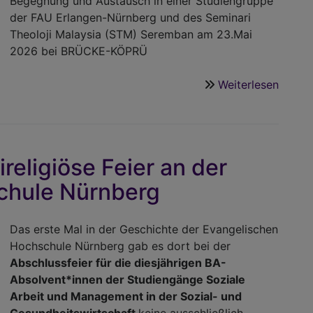
Begegnung und Austausch in einer Studiengruppe
der FAU Erlangen-Nürnberg und des
Seminari
Theoloji Malaysia (STM) Seremban
am 23.Mai
2026 bei BRÜCKE-KÖPRÜ
Weiterlesen
über
Interre
Dialog
in
Malay
ireligiöse Feier an der
und
chule Nürnberg
Deuts
Das erste Mal in der Geschichte der Evangelischen
Hochschule Nürnberg gab es dort bei der
Abschlussfeier für die diesjährigen BA-
Absolvent*innen der Studiengänge Soziale
Arbeit und Management in der Sozial- und
Gesundheitswirtschaft
keine ausschließlich