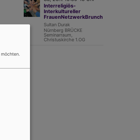
Interreligiös-
Interkultureller
FrauenNetzwerkBrunch
Sultan Durak
Nürnberg
BRÜCKE
Seminarraum,
Christuskirche 1.OG
n möchten.