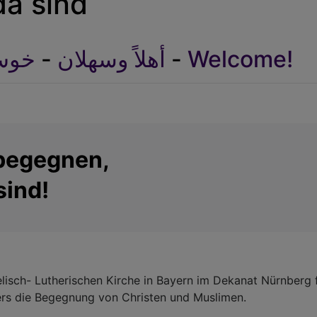
da sind
خوش
-
أهلاً وسهلان
-
Welcome!
begegnen,
sind!
lisch- Lutherischen Kirche in Bayern im Dekanat Nürnberg 
ders die Begegnung von Christen und Muslimen.