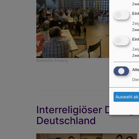
Zwe
Ein
Zei
Zwe
Ein
Zei
Zwe
Bildrechte
Amberg
All
Die
Auswahl ak
Interreligiöser Dialog
Deutschland