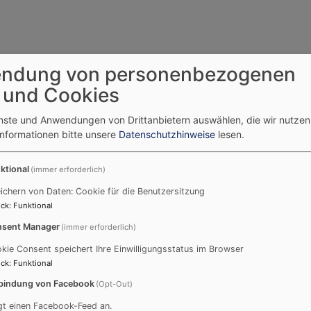
ndung von personenbezogenen
 und Cookies
enste und Anwendungen von Drittanbietern auswählen, die wir nutze
Informationen bitte unsere
Datenschutzhinweise
lesen.
ktional
(immer erforderlich)
ichern von Daten: Cookie für die Benutzersitzung
ck
:
Funktional
fang des Landesbischofs
sent Manager
(immer erforderlich)
für Alevit*innen
kie Consent speichert Ihre Einwilligungsstatus im Browser
ck
:
Funktional
Erstmals fand in diesem Jahr der Empfang des
bindung von Facebook
(Opt-Out)
Landesbischofs für muslimische und alevitische
gt einen Facebook-Feed an.