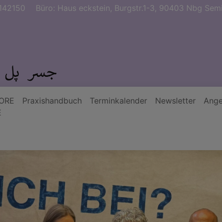
142150
Büro: Haus eckstein, Burgstr.1-3, 90403 Nbg Semi
ORE
Praxishandbuch
Terminkalender
Newsletter
Ange
E