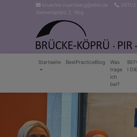
Direkt
bruecke-nuernberg@elkb.de
0911/2
zum
Siemensplatz 2, Nbg
Inhalt
Startseite
BestPracticeBlog
Was
BEF
trage
I DI
Hauptnavigation
ich
bei?