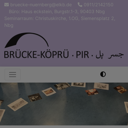
Direkt
bruecke-nuernberg@elkb.de
0911/2142150
zum
Büro: Haus eckstein, Burgstr.1-3, 90403 Nbg
Inhalt
Seminarraum: Christuskirche, 1.OG, Siemensplatz 2,
Nbg
Hauptnavigation