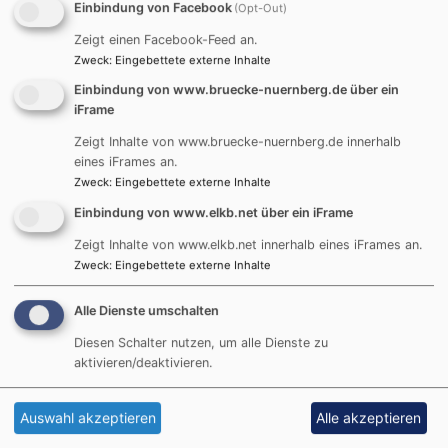
bewegt. Im Rahmen des
Einbindung von Facebook
(Opt-Out)
gelungen Begegnungsabends am
Zeigt einen Facebook-Feed an.
15.Mail 2025 im Gemeindesaal
Zweck
:
Eingebettete externe Inhalte
der Nikodemus-Kirche in
Einbindung von www.bruecke-nuernberg.de über ein
Nürnberg-Röthenbach war dabei auch Raum, auch Ängste und
iFrame
Sorgen zu benennen. Gleichzeitig wollten wir fragen, was es
Zeigt Inhalte von www.bruecke-nuernberg.de innerhalb
ausmacht, in alledem menschlich zu bleiben und einander als
eines iFrames an.
Menschen wahrzunehmen. Gibt es eine besondere Haltung, die
Zweck
:
Eingebettete externe Inhalte
gläubige Menschen der verschiedenen Religionen angesichts dieser
Einbindung von www.elkb.net über ein iFrame
Herausforderungen verbindet?
Zeigt Inhalte von www.elkb.net innerhalb eines iFrames an.
Der Abend wurde Kooperation zwischen BRÜCKE-KÖPRÜ(Pfarrer
Zweck
:
Eingebettete externe Inhalte
Thomas Amberg und Sultan Durak), dem Islam-Forum-Nürnberg
(Salih Spiewok) und der Pfarrei Röthenbach – Eibach – Reichelsdorf
Alle Dienste umschalten
(Pfarrerin Eva Kaplick)veranstaltet.
Diesen Schalter nutzen, um alle Dienste zu
aktivieren/deaktivieren.
Weitere Eindrücke von diesem Abend finden Sie im folgenden Artikel,
der von H.Paulus für das Heinrichsblatt verfasst wurde.
Auswahl akzeptieren
Alle akzeptieren