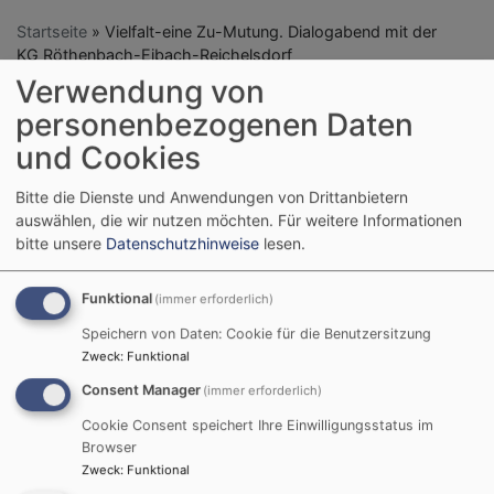
Startseite
Vielfalt-eine Zu-Mutung. Dialogabend mit der
KG Röthenbach-Eibach-Reichelsdorf
Verwendung von
personenbezogenen Daten
Vielfalt-eine Zu-
und Cookies
Mutung. Dialogabend
Bitte die Dienste und Anwendungen von Drittanbietern
auswählen, die wir nutzen möchten.
Für weitere Informationen
mit der KG
bitte unsere
Datenschutzhinweise
lesen.
Röthenbach-Eibach-
Funktional
(immer erforderlich)
Reichelsdorf
Speichern von Daten: Cookie für die Benutzersitzung
Zweck
:
Funktional
Consent Manager
(immer erforderlich)
Im direkten Gespräch teilten
Cookie Consent speichert Ihre Einwilligungsstatus im
Browser
Christen und Muslime, was uns
Zweck
:
Funktional
in diesen stürmischen Zeiten