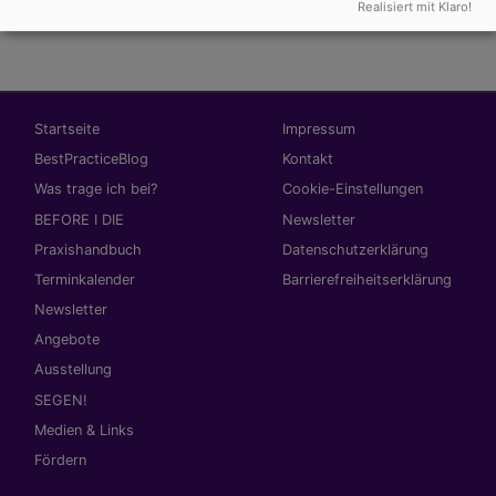
heinrichsblatt_vielfalt.pdf
583.94 KB
Realisiert mit Klaro!
Hauptnavigation
Fußbereichsmenü
Startseite
Impressum
BestPracticeBlog
Kontakt
Was trage ich bei?
Cookie-Einstellungen
BEFORE I DIE
Newsletter
Praxishandbuch
Datenschutzerklärung
Terminkalender
Barrierefreiheitserklärung
Newsletter
Angebote
Ausstellung
SEGEN!
Medien & Links
Fördern