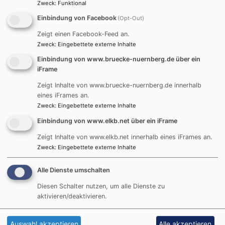
mitunter beitragen, aber auch mit Verirrungen auf persönlicher
Zweck
:
Funktional
Ebene. Christentum und Islam haben Erfahrungen und
Einbindung von Facebook
(Opt-Out)
Geschichten anzubieten, die von der Möglichkeit des
Zeigt einen Facebook-Feed an.
Innehaltens, der Umkehr und des Neuanfangs erzählen. Dinge,
Zweck
:
Eingebettete externe Inhalte
Situationen und auch sich selbst zu verändern, ist möglich!
Einbindung von www.bruecke-nuernberg.de über ein
iFrame
Belmin Mehic, bosnikaischer Imam des Münchner Forum für
Zeigt Inhalte von www.bruecke-nuernberg.de innerhalb
Islam und Thomas Amberg von BRÜCKE-KÖPRÜ
gestalteten die
eines iFrames an.
beiden theologischen Impulsreferate des Abends. Gemeinsam
Zweck
:
Eingebettete externe Inhalte
mit den Teilnehmenden kam sie in Gespräch über unser
Einbindung von www.elkb.net über ein iFrame
menschliches Potential zu Veränderung und über die
Zeigt Inhalte von www.elkb.net innerhalb eines iFrames an.
gemeinsame Verantwortung von Christen und Muslimen im hier
Zweck
:
Eingebettete externe Inhalte
und jetzt unserer Zeit.
Alle Dienste umschalten
Diesen Schalter nutzen, um alle Dienste zu
aktivieren/deaktivieren.
forum Christen-Muslime
Umkehr
Amberg
Mehic
Auswahl akzeptieren
Alle akzeptieren