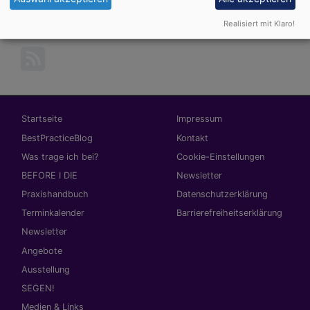
Realisiert mit Klaro!
Hauptnavigation
Fußbereichsmenü
Startseite
Impressum
BestPracticeBlog
Kontakt
Was trage ich bei?
Cookie-Einstellungen
BEFORE I DIE
Newsletter
Praxishandbuch
Datenschutzerklärung
Terminkalender
Barrierefreiheitserklärung
Newsletter
Angebote
Ausstellung
SEGEN!
Medien & Links