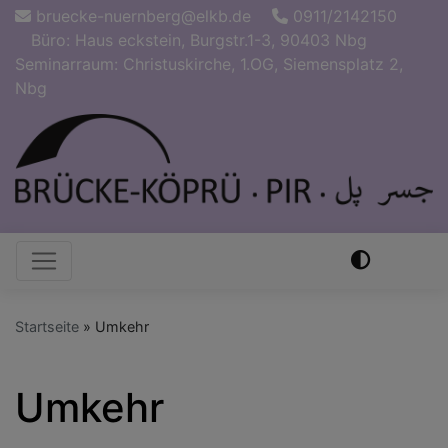
Direkt
bruecke-nuernberg@elkb.de
0911/2142150
zum
Büro: Haus eckstein, Burgstr.1-3, 90403 Nbg
Inhalt
Seminarraum: Christuskirche, 1.OG, Siemensplatz 2,
Nbg
Hauptnavigation
Startseite
Umkehr
Umkehr