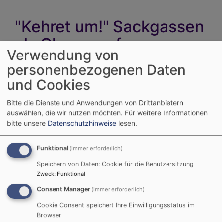
"Kehret um!" Sackgassen
als Chancen. forum
Verwendung von
Christen-Muslime am
personenbezogenen Daten
15.04.2024
und Cookies
Bitte die Dienste und Anwendungen von Drittanbietern
Die Welt wird von Krisen
auswählen, die wir nutzen möchten.
Für weitere Informationen
geschüttelt. Viele
bitte unsere
Datenschutzhinweise
lesen.
Menschen sind ratlos und
fragen sich, wie es
Funktional
(immer erforderlich)
weitergehen soll angesichts
Speichern von Daten: Cookie für die Benutzersitzung
multipler Krisen und Kriege.
Zweck
:
Funktional
Bildrechte
Thomas Amberg
Religionen befassen sich
Consent Manager
(immer erforderlich)
bereits seit Jahrhunderten mit Sackgassen und
Cookie Consent speichert Ihre Einwilligungsstatus im
Fehlentwicklungen auf gesellschaftlicher Ebene, zu denen sie
Browser